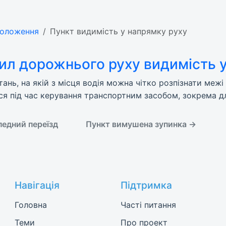
 положення
Пункт видимість у напрямку руху
ил дорожнього руху видимість 
тань, на якій з місця водія можна чітко розпізнати меж
ися під час керування транспортним засобом, зокрема д
едний переїзд
Пункт вимушена зупинка →
Навігація
Підтримка
Головна
Часті питання
Теми
Про проект