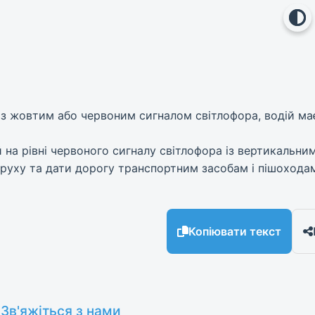
о з жовтим або червоним сигналом світлофора, водій ма
й на рівні червоного сигналу світлофора із вертикальни
 руху та дати дорогу транспортним засобам і пішохода
Копіювати текст
Зв'яжіться з нами