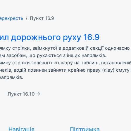
перехресть
Пункт 16.9
ил дорожнього руху 16.9
рямку стрілки, ввімкнутої в додатковій секції одночасн
м засобам, що рухаються з інших напрямків.
рямку стрілки зеленого кольору на таблиці, встановлені
алів, водій повинен зайняти крайню праву (ліву) смугу
напрямків.
Пункт 16.10 →
Навігація
Підтримка