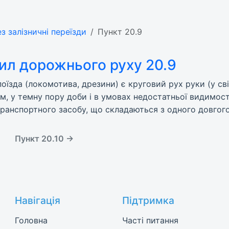
ез залізничні переїзди
Пункт 20.9
ил дорожнього руху 20.9
оїзда (локомотива, дрезини) є круговий рух руки (у св
, у темну пору доби і в умовах недостатньої видимості
транспортного засобу, що складаються з одного довгого
Пункт 20.10 →
Навігація
Підтримка
Головна
Часті питання