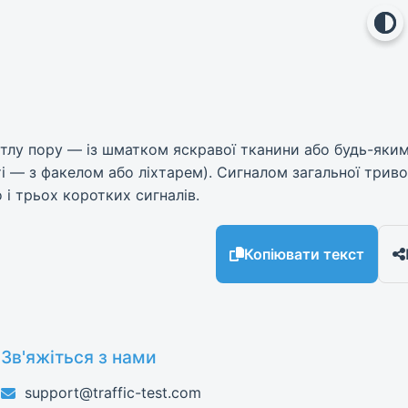
ітлу пору — із шматком яскравої тканини або будь-яки
 — з факелом або ліхтарем). Сигналом загальної тривог
 і трьох коротких сигналів.
Копіювати текст
Зв'яжіться з нами
support@traffic-test.com