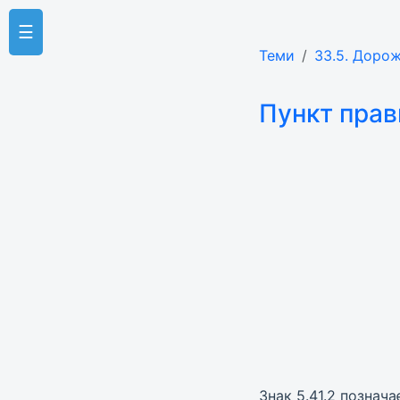
☰
Теми
33.5. Дорож
Пункт прав
Знак 5.41.2 познач