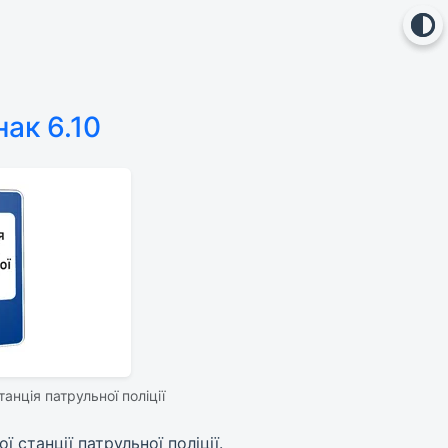
ак 6.10
нція патрульної поліції
станції патрульної поліції.