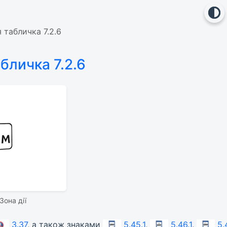
табличка 7.2.6
бличка 7.2.6
Зона дії
3.37
, а також знаками
5.45.1
,
5.46.1
,
5.