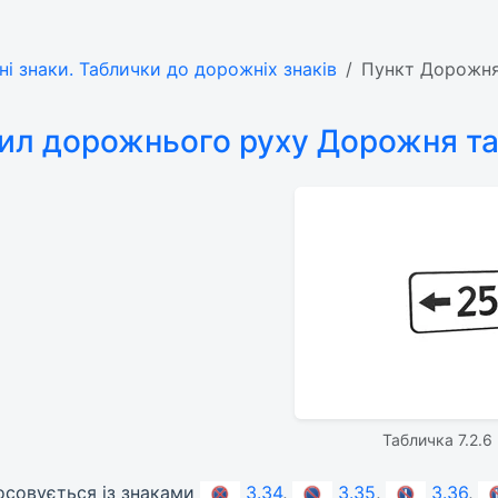
ні знаки. Таблички до дорожніх знаків
Пункт Дорожня 
ил дорожнього руху Дорожня та
Табличка 7.2.6 
тосовується із знаками
3.34
,
3.35
,
3.36
,