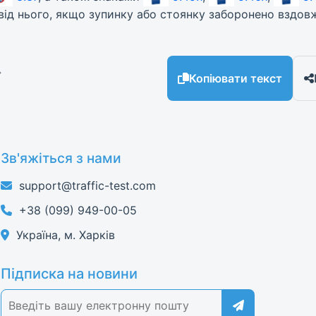
ч від нього, якщо зупинку або стоянку заборонено вздов
→
Копіювати текст
Зв'яжіться з нами
support@traffic-test.com
+38 (099) 949-00-05
Україна, м. Харків
Підписка на новини