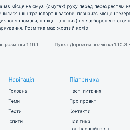
начає місця на смузі (смугах) руху перед перехрестям нав
нилися інші транспортні засоби; позначає місце (резе
ичної допомоги, поліції та інших) і де заборонено стоя
ркування. Розмітка має жовтий колір.
 розмітка 1.10.1
Пункт Дорожня розмітка 1.10.3
Навігація
Підтримка
Головна
Часті питання
Теми
Про проект
Тести
Контакти
Іспити
Політика
конфіденційності