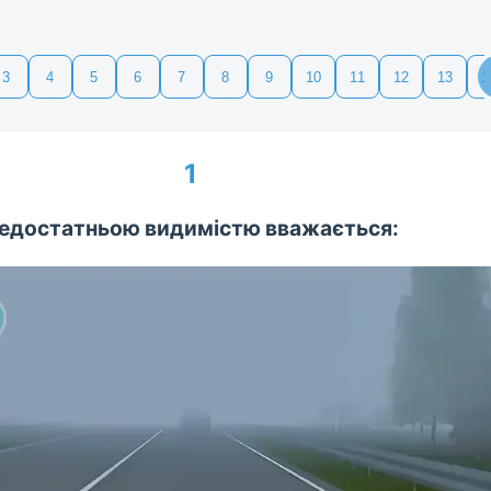
3
4
5
6
7
8
9
10
11
12
13
1
1
едостатньою видимістю вважається: