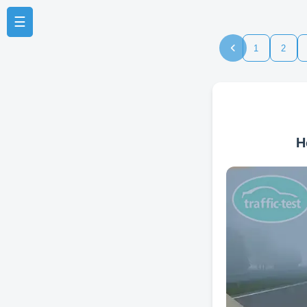
☰
1
2
Н