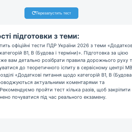
Перезапустить тест
ті підготовки з теми:
тить офіційні тести ПДР України 2026 з теми «Додатков
атегорій B1, B (Будова і терміни)». Підготовка за цією
е вам детально розібрати правила дорожнього руху 
туватися до теоретичного іспиту в сервісному центрі М
розділі «Додаткові питання щодо категорій B1, B (Будова 
проводжуються актуальними коментарями та
 Рекомендуємо пройти тест кілька разів, щоб закріпити
нено почуватися під час реального екзамену.