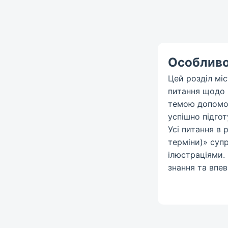
Особливос
Цей розділ міс
питання щодо к
темою допомож
успішно підго
Усі питання в 
терміни)» су
ілюстраціями.
знання та впев