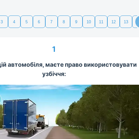
3
4
5
6
7
8
9
10
11
12
13
1
1
дій автомобіля, маєте право використовувати
узбіччя: