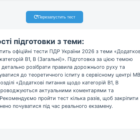
Перезапустить тест
ті підготовки з теми:
тить офіційні тести ПДР України 2026 з теми «Додатков
атегорій B1, B (Загальні)». Підготовка за цією темою
детально розібрати правила дорожнього руху та
туватися до теоретичного іспиту в сервісному центрі М
розділі «Додаткові питання щодо категорій B1, B
упроводжуються актуальними коментарями та
 Рекомендуємо пройти тест кілька разів, щоб закріпити
нено почуватися під час реального екзамену.