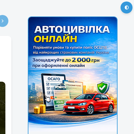
4
15
16