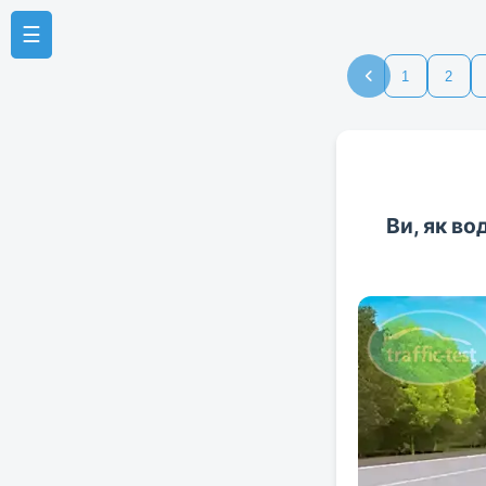
☰
1
2
Ви, як во