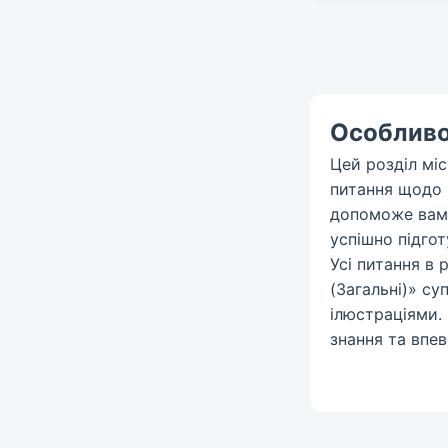
Особливос
Цей розділ міс
питання щодо к
допоможе вам 
успішно підго
Усі питання в 
(Загальні)» с
ілюстраціями.
знання та впев