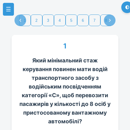
☰
1
2
3
4
5
6
7
8
9
1
1
Який мінімальний стаж
керування повинен мати водій
транспортного засобу з
водійським посвідченням
категорії «С», щоб перевозити
пасажирів у кількості до 8 осіб у
пристосованому вантажному
автомобілі?