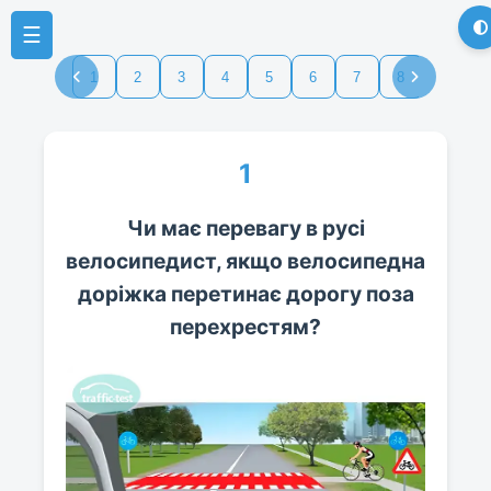
☰
1
2
3
4
5
6
7
8
9
1
1
Чи має перевагу в русі
велосипедист, якщо велосипедна
доріжка перетинає дорогу поза
перехрестям?