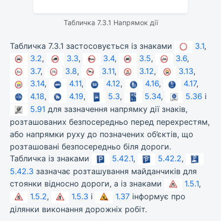
Табличка 7.3.1 Напрямок дії
Табличка 7.3.1 застосовується із знаками
3.1
,
3.2
,
3.3
,
3.4
,
3.5
,
3.6
,
3.7
,
3.8
,
3.11
,
3.12
,
3.13
,
3.14
,
4.11
,
4.12
,
4.16
,
4.17
,
4.18
,
4.19
,
5.3
,
5.34
,
5.36
і
5.91
для зазначення напрямку дії знаків,
розташованих безпосередньо перед перехрестям,
або напрямки руху до позначених об’єктів, що
розташовані безпосередньо біля дороги.
Табличка із знаками
5.42.1
,
5.42.2
,
5.42.3
зазначає розташування майданчиків для
стоянки відносно дороги, а із знаками
1.5.1
,
1.5.2
,
1.5.3
і
1.37
інформує про
ділянки виконання дорожніх робіт.