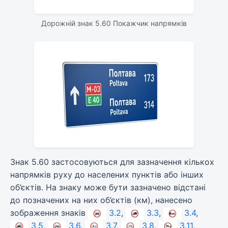
Дорожній знак 5.60 Покажчик напрямків
Знак 5.60 застосовуються для зазначення кількох
напрямків руху до населених пунктів або інших
об’єктів. На знаку може бути зазначено відстані
до позначених на них об’єктів (км), нанесено
зображення знаків
3.2
,
3.3
,
3.4
,
3.5
,
3.6
,
3.7
,
3.8
,
3.11
,