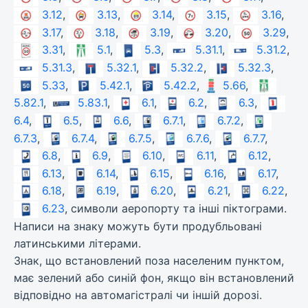
3.12
,
3.13
,
3.14
,
3.15
,
3.16
,
3.17
,
3.18
,
3.19
,
3.20
,
3.29
,
3.31
,
5.1
,
5.3
,
5.31.1
,
5.31.2
,
5.31.3
,
5.32.1
,
5.32.2
,
5.32.3
,
5.33
,
5.42.1
,
5.42.2
,
5.66
,
5.82.1
,
5.83.1
,
6.1
,
6.2
,
6.3
,
6.4
,
6.5
,
6.6
,
6.7.1
,
6.7.2
,
6.7.3
,
6.7.4
,
6.7.5
,
6.7.6
,
6.7.7
,
6.8
,
6.9
,
6.10
,
6.11
,
6.12
,
6.13
,
6.14
,
6.15
,
6.16
,
6.17
,
6.18
,
6.19
,
6.20
,
6.21
,
6.22
,
6.23
, символи аеропорту та інші піктограми.
Написи на знаку можуть бути продубльовані
латинськими літерами.
Знак, що встановлений поза населеним пунктом,
має зелений або синій фон, якщо він встановлений
відповідно на автомагістралі чи іншій дорозі.