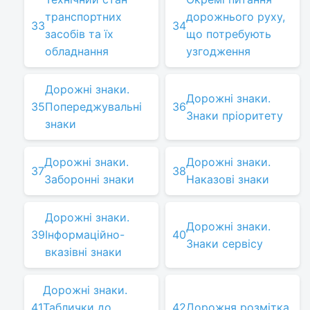
транспортних
дорожнього руху,
33
34
засобів та їх
що потребують
обладнання
узгодження
Дорожні знаки.
Дорожні знаки.
35
Попереджувальні
36
Знаки пріоритету
знаки
Дорожні знаки.
Дорожні знаки.
37
38
Заборонні знаки
Наказові знаки
Дорожні знаки.
Дорожні знаки.
39
Інформаційно-
40
Знаки сервісу
вказівні знаки
Дорожні знаки.
41
Таблички до
42
Дорожня розмітка