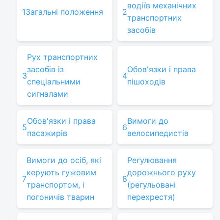
водіїв механічних
1
Загальні положення
2
транспортних
засобів
Рух транспортних
засобів із
Обов'язки і права
3
4
спеціальними
пішоходів
сигналами
Обов'язки і права
Вимоги до
5
6
пасажирів
велосипедистів
Вимоги до осіб, які
Регулювання
керують гужовим
дорожнього руху
7
8
транспортом, і
(регульовані
погоничів тварин
перехрестя)