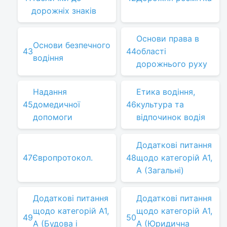
дорожніх знаків
Основи права в
Основи безпечного
43
44
області
водіння
дорожнього руху
Надання
Етика водіння,
45
домедичної
46
культура та
допомоги
відпочинок водія
Додаткові питання
47
Європротокол.
48
щодо категорій A1,
A (Загальні)
Додаткові питання
Додаткові питання
щодо категорій A1,
щодо категорій A1,
49
50
A (Будова і
A (Юридична