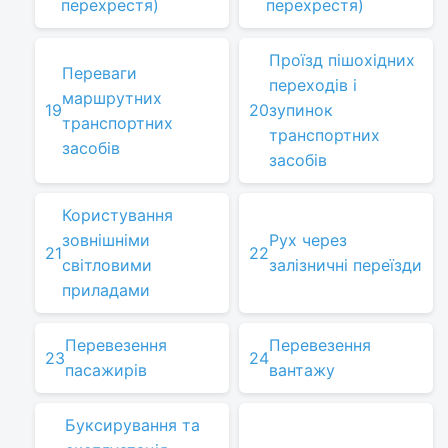
перехрестя)
перехрестя)
Проїзд пішохідних
Переваги
переходів і
маршрутних
19
20
зупинок
транспортних
транспортних
засобів
засобів
Користування
зовнішніми
Рух через
21
22
світловими
залізничні переїзди
приладами
Перевезення
Перевезення
23
24
пасажирів
вантажу
Буксирування та