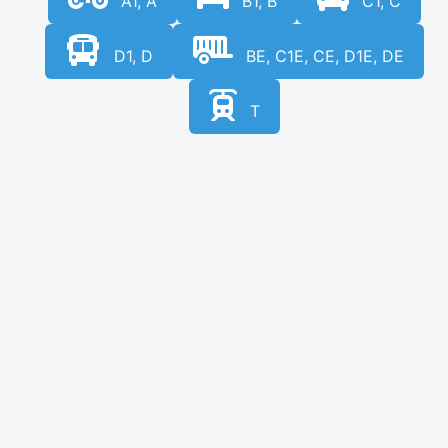
A1, A
B1, B
C1, C
D1, D
BE, C1E, CE, D1E, DE
T