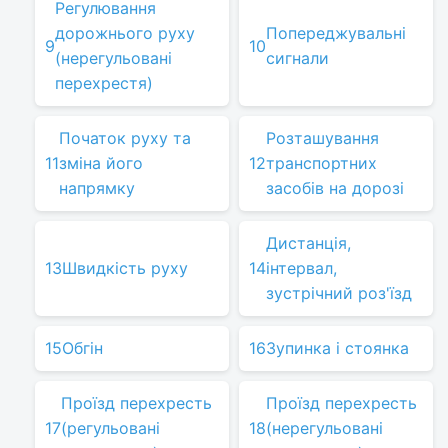
Регулювання
дорожнього руху
Попереджувальні
9
10
(нерегульовані
сигнали
перехрестя)
Початок руху та
Розташування
11
зміна його
12
транспортних
напрямку
засобів на дорозі
Дистанція,
13
Швидкість руху
14
інтервал,
зустрічний роз'їзд
15
Обгін
16
Зупинка і стоянка
Проїзд перехресть
Проїзд перехресть
17
(регульовані
18
(нерегульовані