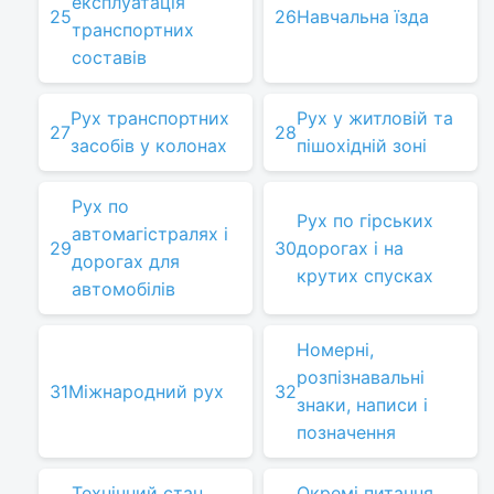
експлуатація
25
26
Навчальна їзда
транспортних
составів
Рух транспортних
Рух у житловій та
27
28
засобів у колонах
пішохідній зоні
Рух по
Рух по гірських
автомагістралях і
29
30
дорогах і на
дорогах для
крутих спусках
автомобілів
Номерні,
розпізнавальні
31
Міжнародний рух
32
знаки, написи і
позначення
Технічний стан
Окремі питання