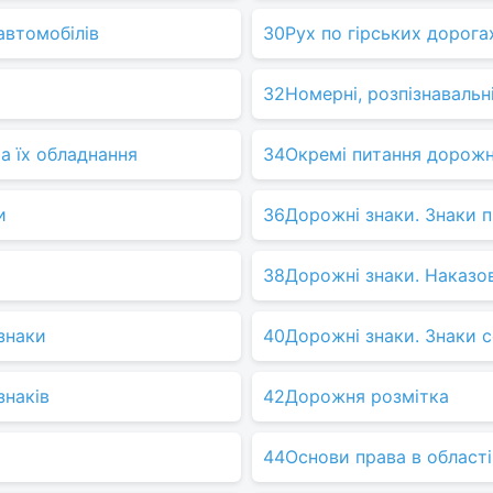
автомобілів
30
Рух по гірських дорога
32
Номерні, розпізнавальні
а їх обладнання
34
Окремі питання дорожн
и
36
Дорожні знаки. Знаки 
38
Дорожні знаки. Наказов
знаки
40
Дорожні знаки. Знаки с
знаків
42
Дорожня розмітка
44
Основи права в област