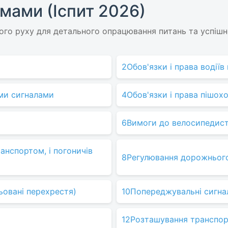
мами (Іспит 2026)
го руху для детального опрацювання питань та успішно
2
Обов'язки і права водії
ими сигналами
4
Обов'язки і права пішохо
6
Вимоги до велосипедист
анспортом, і погоничів
8
Регулювання дорожнього
ьовані перехрестя)
10
Попереджувальні сигна
12
Розташування транспорт