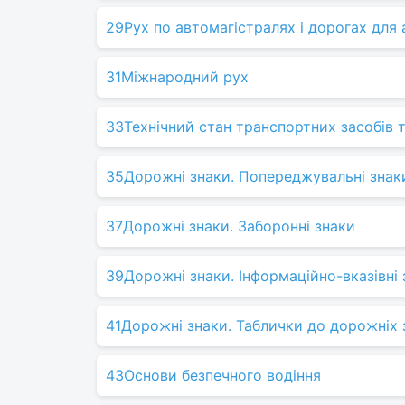
29
Рух по автомагістралях і дорогах для 
31
Міжнародний рух
33
Технічний стан транспортних засобів т
35
Дорожні знаки. Попереджувальні знак
37
Дорожні знаки. Заборонні знаки
39
Дорожні знаки. Інформаційно-вказівні 
41
Дорожні знаки. Таблички до дорожніх 
43
Основи безпечного водіння