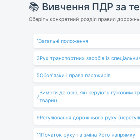
📚 Вивчення ПДР за те
Оберіть конкретний розділ правил дорожньо
1
Загальні положення
3
Рух транспортних засобів із спеціальн
5
Обов'язки і права пасажирів
Вимоги до осіб, які керують гужовим тр
7
тварин
9
Регулювання дорожнього руху (нерегул
11
Початок руху та зміна його напрямку