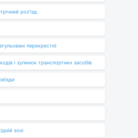
трічний роз'їзд
егульовані перехрестя)
ходів і зупинок транспортних засобів
реїзди
ідній зоні