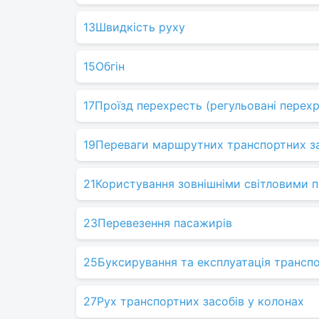
13
Швидкість руху
15
Обгін
17
Проїзд перехресть (регульовані перех
19
Переваги маршрутних транспортних з
21
Користування зовнішніми світловими 
23
Перевезення пасажирів
25
Буксирування та експлуатація трансп
27
Рух транспортних засобів у колонах