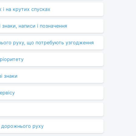
х і на крутих спусках
 знаки, написи і позначення
ього руху, що потребують узгодження
пріоритету
і знаки
ервісу
і дорожнього руху