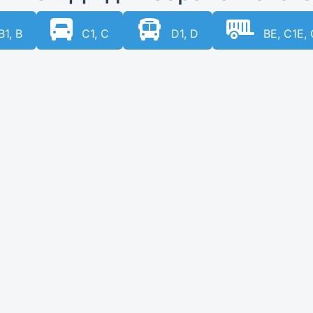
1, B
C1, C
D1, D
BE, C1E, 