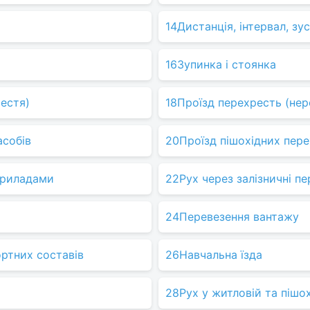
14
Дистанція, інтервал, зус
16
Зупинка і стоянка
рестя)
18
Проїзд перехресть (нер
асобів
20
Проїзд пішохідних пере
приладами
22
Рух через залізничні пе
24
Перевезення вантажу
ортних составів
26
Навчальна їзда
28
Рух у житловій та пішох