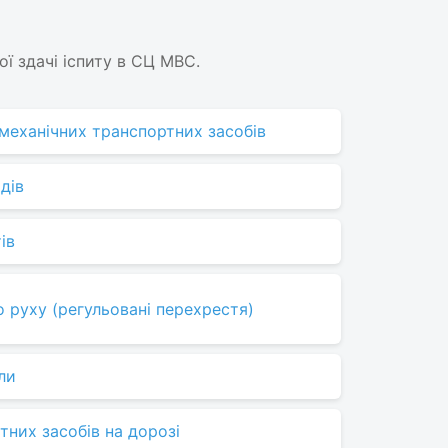
ї здачі іспиту в СЦ МВС.
в механічних транспортних засобів
дів
ів
 руху (регульовані перехрестя)
ли
них засобів на дорозі